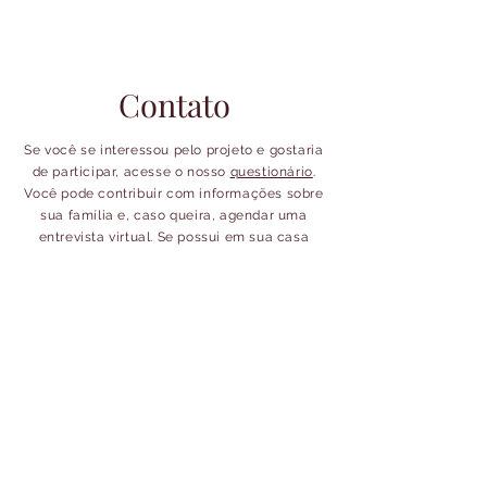
Contato
Se você se interessou pelo projeto e gostaria
de participar, acesse o nosso
questionário
.
Você pode contribuir com informações sobre
sua família e, caso queira, agendar uma
entrevista virtual. Se possui em sua casa
algum documento ou foto de seus
antepassados que queira compartilhar, entre
em contato conosco.
Acompanhe o GLIM
glim.italianos@gmail.com