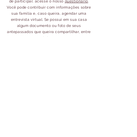
de participar, acesse o nosso
questionário
.
Você pode contribuir com informações sobre
sua família e, caso queira, agendar uma
entrevista virtual. Se possui em sua casa
algum documento ou foto de seus
antepassados que queira compartilhar, entre
em contato conosco.
Acompanhe o GLIM
glim.italianos@gmail.com
Fale com a gente