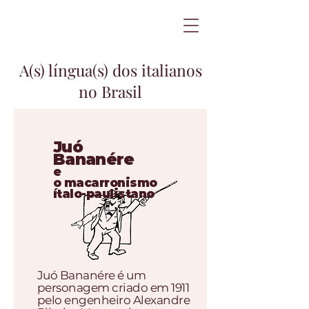
A(s) língua(s) dos italianos
no Brasil
Juó
Bananére
e
o
macarronismo
ítalo-paulistano
Juó Bananére é um
personagem criado em 1911
pelo engenheiro Alexandre