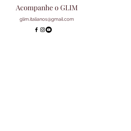
Acompanhe o GLIM
glim.italianos@gmail.com
Fale com a gente
Nome
Sobrenome
E-mail