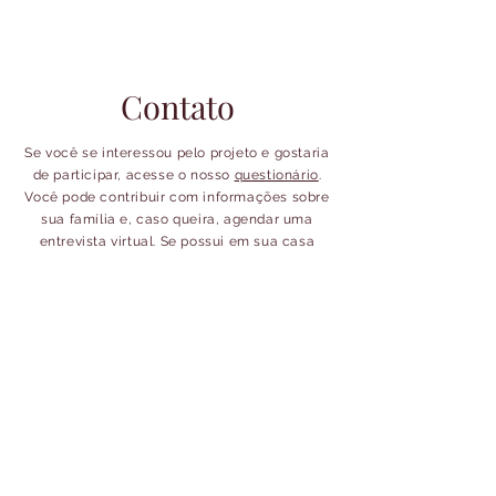
Contato
Se você se interessou pelo projeto e gostaria
de participar, acesse o nosso
questionário
.
Você pode contribuir com informações sobre
sua família e, caso queira, agendar uma
entrevista virtual. Se possui em sua casa
algum documento ou foto de seus
antepassados que queira compartilhar, entre
em contato conosco.
Acompanhe o GLIM
glim.italianos@gmail.com